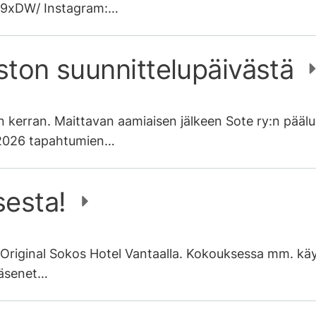
C9xDW/ Instagram:…
ston suunnittelupäivästä
en kerran. Maittavan aamiaisen jälkeen Sote ry:n pää
n 2026 tapahtumien…
sesta!
Original Sokos Hotel Vantaalla. Kokouksessa mm. käy
 jäsenet…