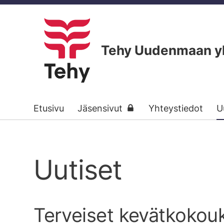
Siirry
sivun
sisältöön
Tehy Uudenmaan yks
Etusivu
Jäsensivut
Yhteystiedot
U
Uutiset
Terveiset kevätkokou