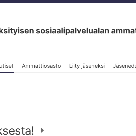
ityisen sosiaalipalvelualan ammat
utiset
Ammattiosasto
Liity jäseneksi
Jäsened
ksesta!