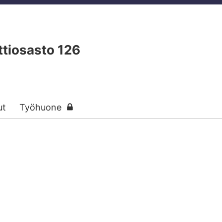
tiosasto 126
ut
Työhuone