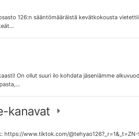
asto 126:n sääntömääräistä kevätkokousta vietettiin 
rkeät…
aasti! On ollut suuri ilo kohdata jäseniämme alkuvu
mpasta,…
e-kanavat
tok: https://www.tiktok.com/@tehyao126?_r=1&_t=Z