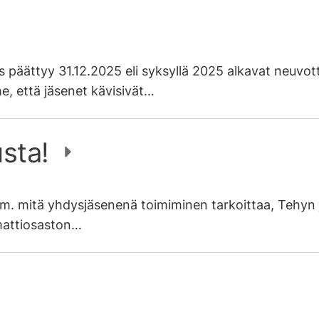
 päättyy 31.12.2025 eli syksyllä 2025 alkavat neuvotte
e, että jäsenet kävisivät…
usta!
m. mitä yhdysjäsenenä toimiminen tarkoittaa, Tehyn j
mmattiosaston…