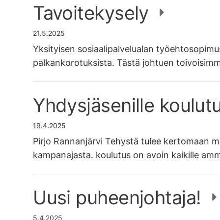
Tavoitekysely
21.5.2025
Yksityisen sosiaalipalvelualan työehtosopimus
palkankorotuksista. Tästä johtuen toivoisimm
Yhdysjäsenille koulut
19.4.2025
Pirjo Rannanjärvi Tehystä tulee kertomaan m
kampanajasta. koulutus on avoin kaikille a
Uusi puheenjohtaja!
5.4.2025