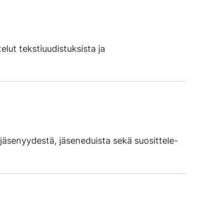
lut tekstiuudistuksista ja
äsenyydestä, jäseneduista sekä suosittele-