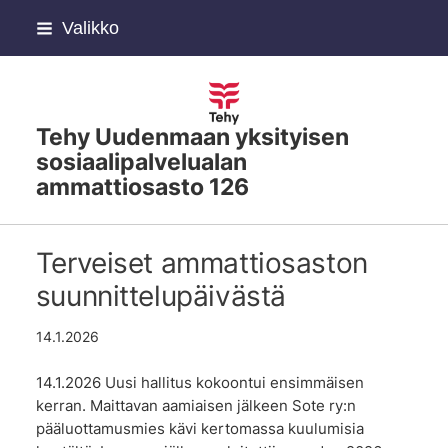
Siirry
Valikko
sivun
sisältöön
Tehy Uudenmaan yksityisen
sosiaalipalvelualan
ammattiosasto 126
Terveiset ammattiosaston
suunnittelupäivästä
14.1.2026
14.1.2026 Uusi hallitus kokoontui ensimmäisen
kerran. Maittavan aamiaisen jälkeen Sote ry:n
pääluottamusmies kävi kertomassa kuulumisia