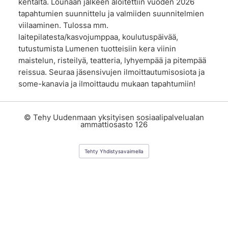
kentältä. Lounaan jälkeen aloitettiin vuoden 2026
tapahtumien suunnittelu ja valmiiden suunnitelmien
viilaaminen. Tulossa mm.
laitepilatesta/kasvojumppaa, koulutuspäivää,
tutustumista Lumenen tuotteisiin kera viinin
maistelun, risteilyä, teatteria, lyhyempää ja pitempää
reissua. Seuraa jäsensivujen ilmoittautumisosiota ja
some-kanavia ja ilmoittaudu mukaan tapahtumiin!
©
Tehy Uudenmaan yksityisen sosiaalipalvelualan
ammattiosasto 126
Tehty Yhdistysavaimella