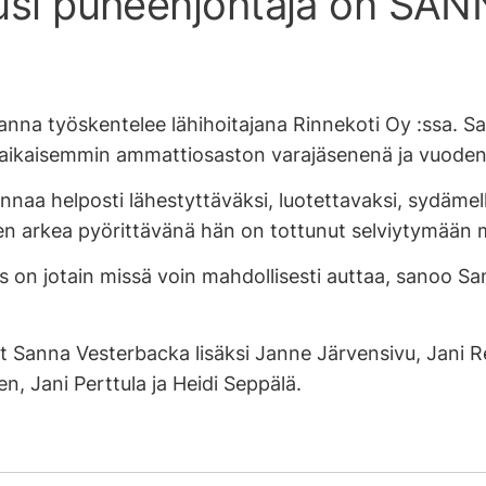
uusi puheenjohtaja on S
Sanna työskentelee lähihoitajana Rinnekoti Oy :ssa. 
t aikaisemmin ammattiosaston varajäsenenä ja vuode
a helposti lähestyttäväksi, luotettavaksi, sydämellise
sen arkea pyörittävänä hän on tottunut selviytymään mi
s on jotain missä voin mahdollisesti auttaa, sanoo San
uvat Sanna Vesterbacka lisäksi Janne Järvensivu, Jani R
en, Jani Perttula ja Heidi Seppälä.