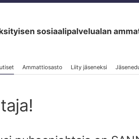
ityisen sosiaalipalvelualan ammat
utiset
Ammattiosasto
Liity jäseneksi
Jäsened
taja!