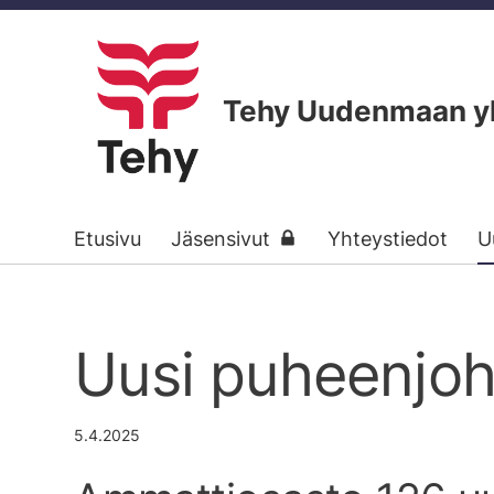
Siirry
sivun
sisältöön
Tehy Uudenmaan yks
Etusivu
Jäsensivut
Yhteystiedot
U
Uusi puheenjoh
5.4.2025