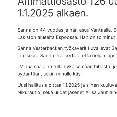
Ammattiosasto 126 
1.1.2025 alkaen.
Sanna on 44 vuotias ja hän asuu Vantaalla. 
Lakiston alueelta Espoossa. Hän on toiminu
Sanna Vesterbackan työkaverit kuvailevat Sanna
ihmiseksi. Sanna itse kertoo, että neljän lap
"Minua saa aina tulla nykäisemään hihasta, jo
sydäntään, sekin minulle käy."
Uusi hallitus aloittaa 1.1.2025 ja siihen kuul
Nikurautio, sekä uudet jäsenet Aliisa Jauhiain