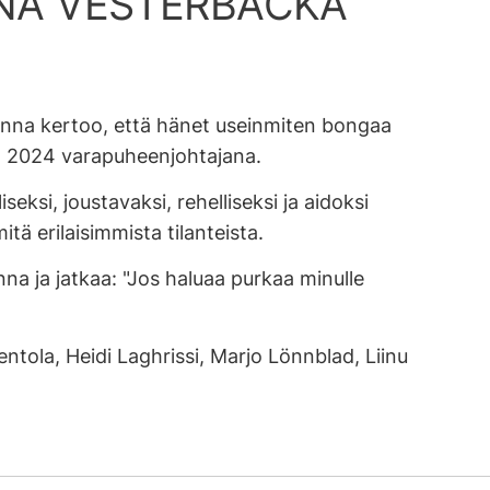
ANNA VESTERBACKA
Sanna kertoo, että hänet useinmiten bongaa
n 2024 varapuheenjohtajana.
ksi, joustavaksi, rehelliseksi ja aidoksi
tä erilaisimmista tilanteista.
na ja jatkaa: "Jos haluaa purkaa minulle
entola, Heidi Laghrissi, Marjo Lönnblad, Liinu