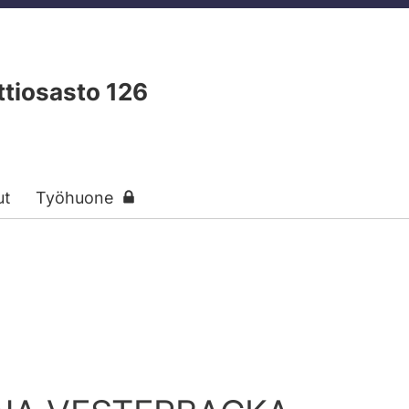
tiosasto 126
ut
Työhuone