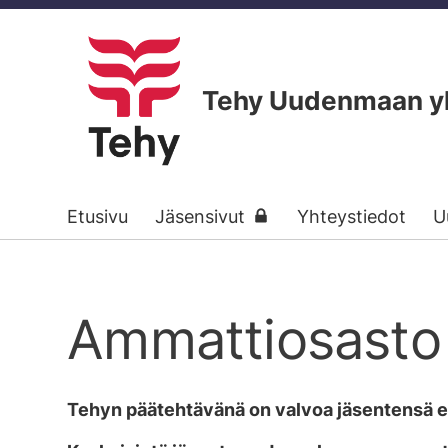
Siirry
sivun
sisältöön
Tehy Uudenmaan yks
Etusivu
Jäsensivut
Yhteystiedot
U
Ammattiosasto
Tehyn päätehtävänä on valvoa jäsentensä e