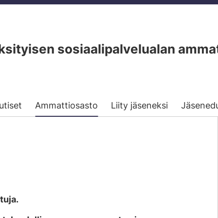
ityisen sosiaalipalvelualan ammat
utiset
Ammattiosasto
Liity jäseneksi
Jäsened
tuja.