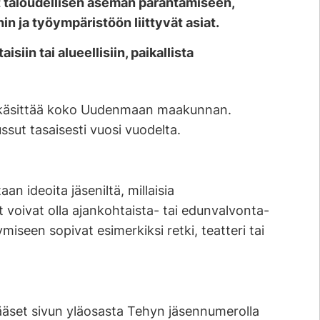
 taloudellisen aseman parantamiseen,
in ja työympäristöön liittyvät asiat.
iin tai alueellisiin, paikallista
.
e käsittää koko Uudenmaan maakunnan.
sut tasaisesti vuosi vuodelta.
an ideoita jäseniltä, millaisia
at voivat olla ajankohtaista- tai edunvalvonta-
ymiseen sopivat esimerkiksi retki, teatteri tai
 pääset sivun yläosasta Tehyn jäsennumerolla