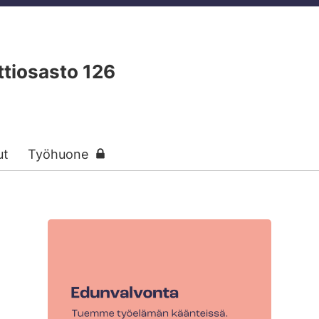
tiosasto 126
ut
Työhuone