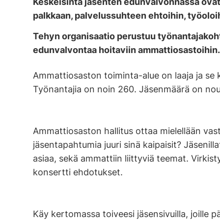
Keskeisintä jäsenten edunvalvonnassa ovat
palkkaan, palvelussuhteen ehtoihin, työoloih
Tehyn organisaatio perustuu työnantajakohtais
edunvalvontaa hoitaviin ammattiosastoihin
Ammattiosaston toiminta-alue on laaja ja s
Työnantajia on noin 260. Jäsenmäärä on nous
Ammattiosaston hallitus ottaa mielellään vasta
jäsentapahtumia juuri sinä kaipaisit? Jäsenill
asiaa, sekä ammattiin liittyviä teemat. Virkist
konsertti ehdotukset.
Käy kertomassa toiveesi jäsensivuilla, joille