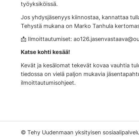
työyksiköissä.
Jos yhdysjäsenyys kiinnostaa, kannattaa tul
Tehystä mukana on Marko Tanhula kertomassa t
📩 Ilmoittautumiset: ao126.jasenvastaava@o
Katse kohti kesää!
Kevät ja kesälomat tekevät kovaa vauhtia tu
tiedossa on vielä paljon mukavia jäsentapaht
ilmoittautumisohjeet.
©
Tehy Uudenmaan yksityisen sosiaalipalvel