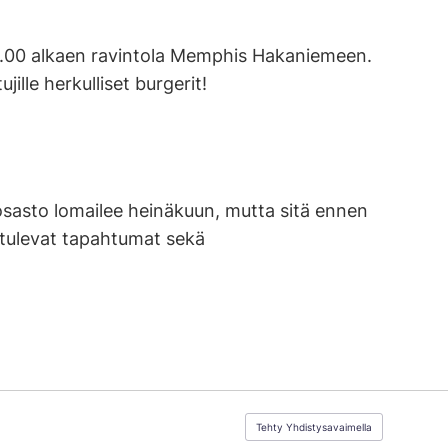
18.00 alkaen ravintola Memphis Hakaniemeen.
lle herkulliset burgerit!
osasto lomailee heinäkuun, mutta sitä ennen
t tulevat tapahtumat sekä
Tehty Yhdistysavaimella