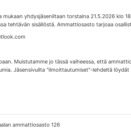
la mukaan yhdysjäseniltaan torstaina 21.5.2026 klo 
ehtävän sisällöstä. Ammattiosasto tarjoaa osallistuji
utlook.com
loaan. Muistutamme jo tässä vaiheessa, että ammatti
umia. Jäsensivuilta "ilmoittautumiset"-lehdeltä löydä
ualan ammattiosasto 126