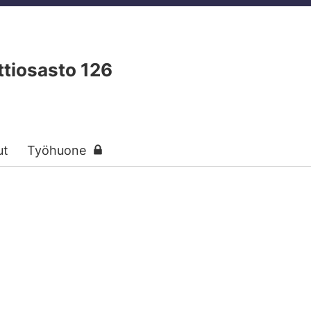
tiosasto 126
ut
Työhuone