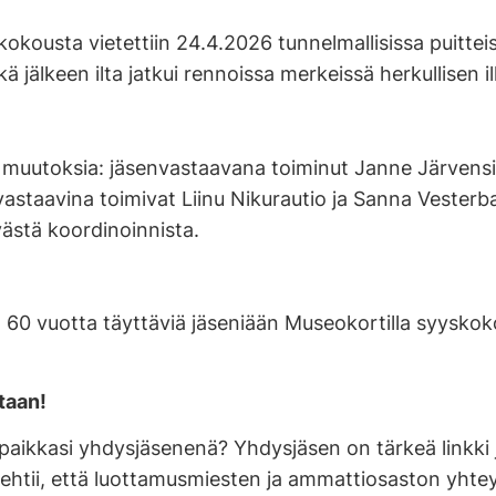
ousta vietettiin 24.4.2026 tunnelmallisissa puitteis
 jälkeen ilta jatkui rennoissa merkeissä herkullisen ill
uutoksia: jäsenvastaavana toiminut Janne Järvensivu
vastaavina toimivat Liinu Nikurautio ja Sanna Vester
västä koordinoinnista.
60 vuotta täyttäviä jäseniään Museokortilla syysko
taan!
öpaikkasi yhdysjäsenenä? Yhdysjäsen on tärkeä linkki 
olehtii, että luottamusmiesten ja ammattiosaston yhtey