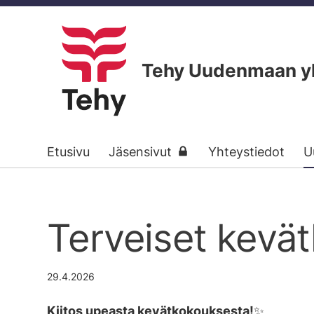
Siirry
sivun
sisältöön
Tehy Uudenmaan yks
Etusivu
Jäsensivut
Yhteystiedot
U
Terveiset kevä
29.4.2026
Kiitos upeasta kevätkokouksesta!
✨