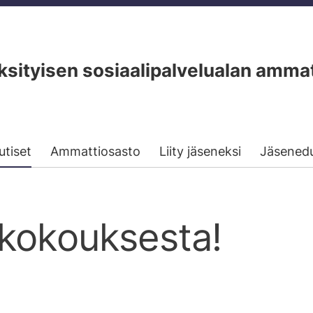
ityisen sosiaalipalvelualan ammat
utiset
Ammattiosasto
Liity jäseneksi
Jäsened
tkokouksesta!