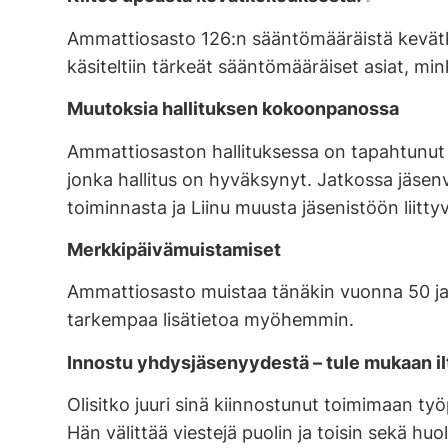
Ammattiosasto 126:n sääntömääräistä kevätkok
käsiteltiin tärkeät sääntömääräiset asiat, minkä
Muutoksia hallituksen kokoonpanossa
Ammattiosaston hallituksessa on tapahtunut m
jonka hallitus on hyväksynyt. Jatkossa jäsen
toiminnasta ja Liinu muusta jäsenistöön liitty
Merkkipäivämuistamiset
Ammattiosasto muistaa tänäkin vuonna 50 ja 
tarkempaa lisätietoa myöhemmin.
Innostu yhdysjäsenyydestä – tule mukaan il
Olisitko juuri sinä kiinnostunut toimimaan ty
Hän välittää viestejä puolin ja toisin sekä hu